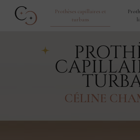
Panneau de gestion des cookies
Prothèses capillaires et
Proth
turbans
l
PROTH
CAPILLAI
TURB
CÉLINE CH