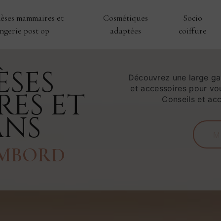
èses mammaires et
Cosmétiques
Socio
ingerie post op
adaptées
coiffure
ÈSES
Découvrez une large ga
et accessoires pour vous
RES ET
Conseils et ac
ANS
M
AMBORD